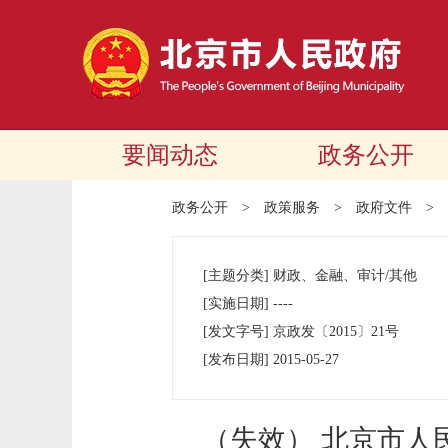
要闻动态
政务公开
政务公开
>
政策服务
>
政府文件
>
[主题分类]
财政、金融、审计/其他
[实施日期]
----
[发文字号]
京政发
〔2015〕
21号
[发布日期]
2015-05-27
（失效） 北京市人