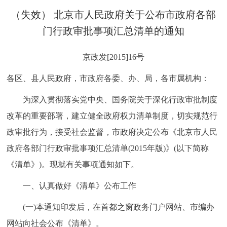
决策公开
专题公开
（失效） 北京市人民政府关于公布市政府各部
门行政审批事项汇总清单的通知
政务服务
京政发[2015]16号
个人服务
法人服务
部门服务
各区、县人民政府，市政府各委、办、局，各市属机构：
便民服务
利企服务
投资项目
为深入贯彻落实党中央、国务院关于深化行政审批制度
改革的重要部署，建立健全政府权力清单制度，切实规范行
中介服务
阳光政务
政审批行为，接受社会监督，市政府决定公布《北京市人民
政府各部门行政审批事项汇总清单(2015年版)》(以下简称
政民互动
《清单》)。现就有关事项通知如下。
12345网上接诉即办
我要咨询
我要建议
一、认真做好《清单》公布工作
参与调查
在线访谈
图说互动
(一)本通知印发后，在首都之窗政务门户网站、市编办
网站向社会公布《清单》。