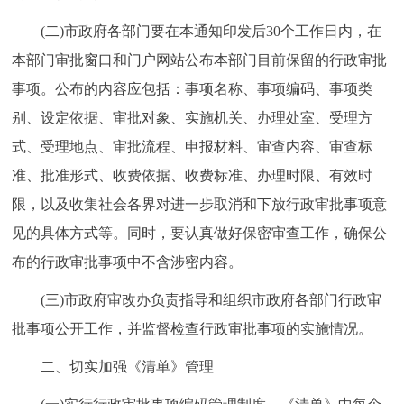
走进北京
(二)市政府各部门要在本通知印发后30个工作日内，在
北京概况
十六区概览
人文北京
本部门审批窗口和门户网站公布本部门目前保留的行政审批
事项。公布的内容应包括：事项名称、事项编码、事项类
绿色北京
图说北京
视频北京
别、设定依据、审批对象、实施机关、办理处室、受理方
式、受理地点、审批流程、申报材料、审查内容、审查标
多语种
准、批准形式、收费依据、收费标准、办理时限、有效时
ENGLISH
한국어
日本語
限，以及收集社会各界对进一步取消和下放行政审批事项意
见的具体方式等。同时，要认真做好保密审查工作，确保公
DEUTSCH
FRANÇAIS
РУССКИЙ ЯЗЫК
布的行政审批事项中不含涉密内容。
(三)市政府审改办负责指导和组织市政府各部门行政审
ESPAÑOL
العربية
PORTUGUÊS
批事项公开工作，并监督检查行政审批事项的实施情况。
ITALIANO
二、切实加强《清单》管理