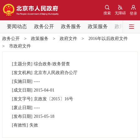
网站地图
搜索
无障碍
登录
要闻动态
要闻动态
政务公开
政务服务
政策服务
政民互动
政务公开
>
政策服务
>
政府文件
>
2016年以后政府文件
党中央精神
国务院信息
中央部委动态
>
市政府文件
北京要闻
会议信息
部门动态
[主题分类]
综合政务/政务督查
[发文机构]
北京市人民政府办公厅
各区热点
[实施日期]
----
[成文日期]
2015-04-01
政务公开
[发文字号]
京政发
〔2015〕
16号
[废止日期]
----
市领导
机构职能
政策服务
[发布日期]
2015-05-18
[有效性]
失效
政策兑现
政策解读
回应关切