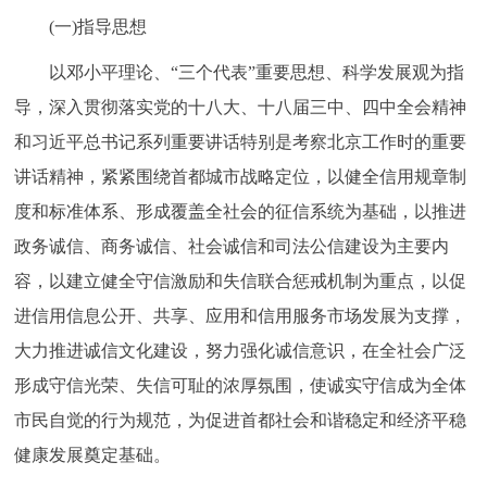
走进北京
(一)指导思想
北京概况
十六区概览
人文北京
以邓小平理论、“三个代表”重要思想、科学发展观为指
导，深入贯彻落实党的十八大、十八届三中、四中全会精神
绿色北京
图说北京
视频北京
和习近平总书记系列重要讲话特别是考察北京工作时的重要
讲话精神，紧紧围绕首都城市战略定位，以健全信用规章制
多语种
度和标准体系、形成覆盖全社会的征信系统为基础，以推进
ENGLISH
한국어
日本語
政务诚信、商务诚信、社会诚信和司法公信建设为主要内
容，以建立健全守信激励和失信联合惩戒机制为重点，以促
DEUTSCH
FRANÇAIS
РУССКИЙ ЯЗЫК
进信用信息公开、共享、应用和信用服务市场发展为支撑，
大力推进诚信文化建设，努力强化诚信意识，在全社会广泛
ESPAÑOL
العربية
PORTUGUÊS
形成守信光荣、失信可耻的浓厚氛围，使诚实守信成为全体
市民自觉的行为规范，为促进首都社会和谐稳定和经济平稳
ITALIANO
健康发展奠定基础。