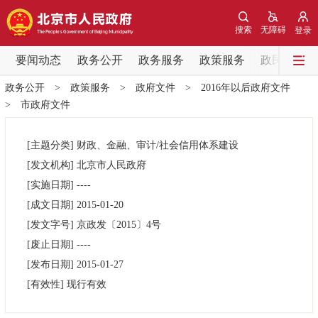
网站地图
搜索
无障碍
登录
要闻动态
要闻动态
政务公开
政务服务
政策服务
政民互动
政务公开
>
政策服务
>
政府文件
>
2016年以后政府文件
党中央精神
国务院信息
中央部委动态
>
市政府文件
北京要闻
会议信息
部门动态
[主题分类]
财政、金融、审计/社会信用体系建设
[发文机构]
北京市人民政府
各区热点
[实施日期]
----
[成文日期]
2015-01-20
政务公开
[发文字号]
京政发
〔2015〕
4号
[废止日期]
----
市领导
机构职能
政策服务
[发布日期]
2015-01-27
[有效性]
现行有效
政策兑现
政策解读
回应关切