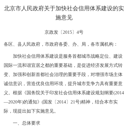
决策公开
专题公开
北京市人民政府关于加快社会信用体系建设的实
施意见
政务服务
京政发〔2015〕4号
个人服务
法人服务
部门服务
各区、县人民政府，市政府各委、办、局，各市属机构：
便民服务
利企服务
投资项目
加快社会信用体系建设是服务首都城市战略定位、建设
国际一流和谐宜居之都的重要基础，是促进经济发展方式转
中介服务
阳光政务
变、加强和创新首都社会治理的重要手段，对增强市场主体
诚信意识，营造优良信用环境，提升城市竞争力具有重要意
政民互动
义。根据《国务院关于印发社会信用体系建设规划纲要(2014
12345网上接诉即办
我要咨询
我要建议
—2020年)的通知》(国发〔2014〕21号)精神，结合本市实
际，现提出如下实施意见。
参与调查
在线访谈
图说互动
一、总体要求