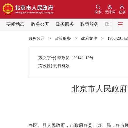
搜索
无障碍
登录
要闻动态
政务公开
政务服务
政策服务
政民互动
要闻动态
政务公开
>
政策服务
>
政府文件
>
1986-201
党中央精神
[发文字号]
京政发
〔2014〕
12号
北京要闻
[有效性]
现行有效
各区热点
北京市人民政府
政务公开
市领导
各区、县人民政府，市政府各委、办、局，各市
政策兑现