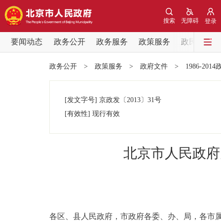
搜索
无障碍
登录
要闻动态
政务公开
政务服务
政策服务
政民互动
要闻动态
政务公开
>
政策服务
>
政府文件
>
1986-201
党中央精神
[发文字号]
京政发
〔2013〕
31号
北京要闻
[有效性]
现行有效
各区热点
北京市人民政府
政务公开
市领导
各区、县人民政府，市政府各委、办、局，各市
政策兑现