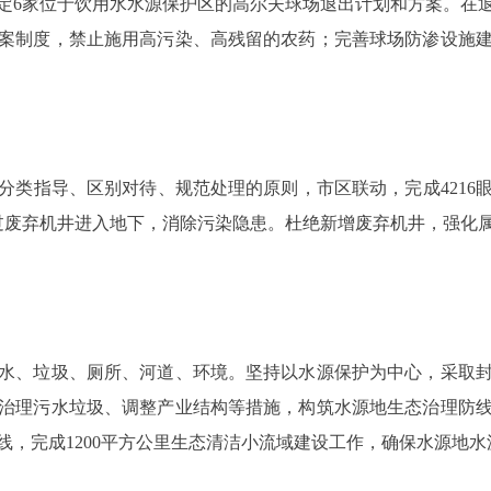
6家位于饮用水水源保护区的高尔夫球场退出计划和方案。在退
案制度，禁止施用高污染、高残留的农药；完善球场防渗设施
指导、区别对待、规范处理的原则，市区联动，完成4216眼废
通过废弃机井进入地下，消除污染隐患。杜绝新增废弃机井，强化
、垃圾、厕所、河道、环境。坚持以水源保护为中心，采取封
治理污水垃圾、调整产业结构等措施，构筑水源地生态治理防
线，完成1200平方公里生态清洁小流域建设工作，确保水源地水