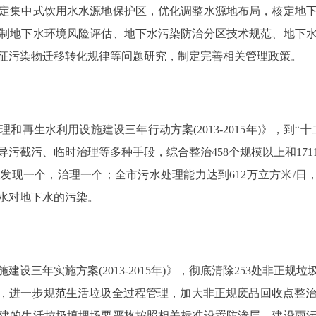
定集中式饮用水水源地保护区，优化调整水源地布局，核定地
制地下水环境风险评估、地下水污染防治分区技术规范、地下
征污染物迁移转化规律等问题研究，制定完善相关管理政策。
生水利用设施建设三年行动方案(2013-2015年)》，到“十
导污截污、临时治理等多种手段，综合整治458个规模以上和17
发现一个，治理一个；全市污水处理能力达到612万立方米/日，
水对地下水的污染。
三年实施方案(2013-2015年)》，彻底清除253处非正规
则，进一步规范生活垃圾全过程管理，加大非正规废品回收点整
建的生活垃圾填埋场要严格按照相关标准设置防渗层，建设雨