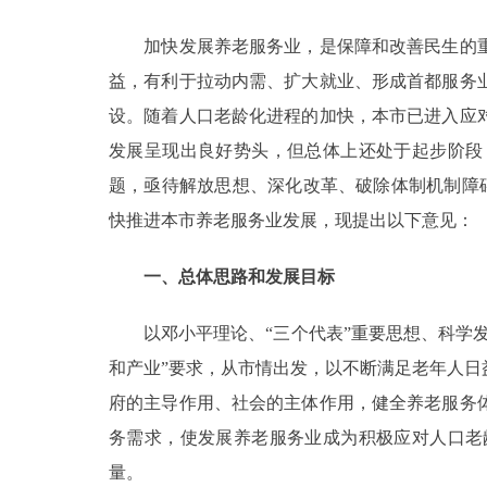
加快发展养老服务业，是保障和改善民生的重
决策公开
益，有利于拉动内需、扩大就业、形成首都服务
政务服务
设。随着人口老龄化进程的加快，本市已进入应
发展呈现出良好势头，但总体上还处于起步阶段
个人服务
题，亟待解放思想、深化改革、破除体制机制障碍
快推进本市养老服务业发展，现提出以下意见：
便民服务
一、总体思路和发展目标
中介服务
以邓小平理论、“三个代表”重要思想、科学发
政民互动
和产业”要求，从市情出发，以不断满足老年人
府的主导作用、社会的主体作用，健全养老服务
12345网上接诉即办
务需求，使发展养老服务业成为积极应对人口老
量。
参与调查