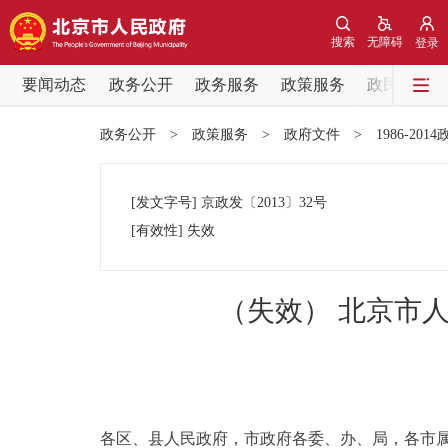
搜索
无障碍
登录
要闻动态
政务公开
政务服务
政策服务
政民互动
要闻动态
政务公开
>
政策服务
>
政府文件
>
1986-201
党中央精神
[发文字号]
京政发
〔2013〕
32号
北京要闻
[有效性]
失效
各区热点
（失效） 北京市
政务公开
市领导
各区、县人民政府，市政府各委、办、局，各市
政策兑现