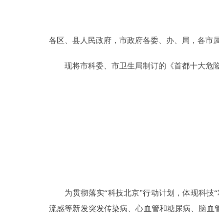
决策公开
各区、县人民政府，市政府各委、办、局，各市
政务服务
现将市科委、市卫生局制订的《首都十大危险疾病
个人服务
便民服务
中介服务
政民互动
12345网上接诉即办
为贯彻落实“科技北京”行动计划，体现科技“
流感等新发突发传染病、心血管和糖尿病、脑血
参与调查