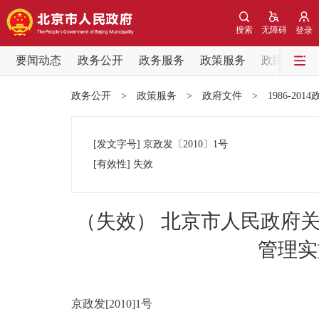
搜索
无障碍
登录
要闻动态
政务公开
政务服务
政策服务
政民互动
要闻动态
政务公开
>
政策服务
>
政府文件
>
1986-201
党中央精神
[发文字号]
京政发
〔2010〕
1号
北京要闻
[有效性]
失效
各区热点
（失效） 北京市人民政府
政务公开
管理实
市领导
京政发[2010]1号
政策兑现