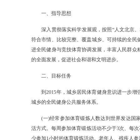
走进北京
一、指导思想
北京概况
深入贯彻落实科学发展观，按照“人文北京、科
符合市情、比较完整、覆盖城乡、可持续的全民
绿色北京
进全民健身与竞技体育协调发展，丰富人民群众
的全面发展，促进社会和谐和文明进步。
多语种
二、目标任务
ENGLISH
到2015年，城乡居民体育健身意识进一步增
DEUTSCH
城乡的全民健身公共服务体系。
ESPAÑOL
(一)经常参加体育锻炼人数达到世界发达国家
活方式。每周参加体育锻炼活动不少于3次、每次
ITALIANO
少参加1小时的体育锻炼活动。老年人、残疾人参