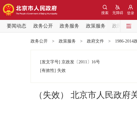
搜索
无障碍
登录
要闻动态
政务公开
政务服务
政策服务
政民互动
要闻动态
政务公开
>
政策服务
>
政府文件
>
1986-201
党中央精神
[发文字号]
京政发
〔2011〕
16号
北京要闻
[有效性]
失效
各区热点
（失效） 北京市人民政府关于
政务公开
市领导
政策兑现