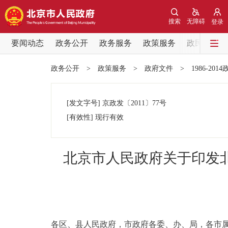
搜索
无障碍
登录
要闻动态
政务公开
政务服务
政策服务
政民互动
要闻动态
政务公开
>
政策服务
>
政府文件
>
1986-201
党中央精神
[发文字号]
京政发
〔2011〕
77号
北京要闻
[有效性]
现行有效
各区热点
北京市人民政府关于印发
政务公开
市领导
各区、县人民政府，市政府各委、办、局，各市
政策兑现