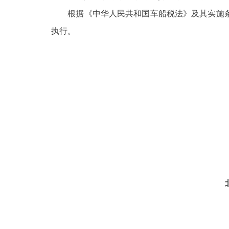
根据《中华人民共和国车船税法》及其实施条
决策公开
执行。
政务服务
个人服务
便民服务
中介服务
政民互动
12345网上接诉即办
参与调查