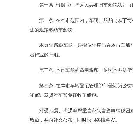
第一条 根据《中华人民共和国车船税法》（以
走进北京
第二条 在本市范围内，车辆、船舶（以下简称
北京概况
法的规定缴纳车船税。
绿色北京
本办法所称车船，是指依法应当在本市车船登
者作业的车船。
多语种
第三条 本市车船的适用税额，依照本办法所
ENGLISH
第四条 在本市车辆登记管理部门登记为公交客
DEUTSCH
和低速载货汽车暂免征收车船税。
ESPAÑOL
对受地震、洪涝等严重自然灾害影响纳税困难
数额，并向社会公布，同时报国务院备案。
ITALIANO