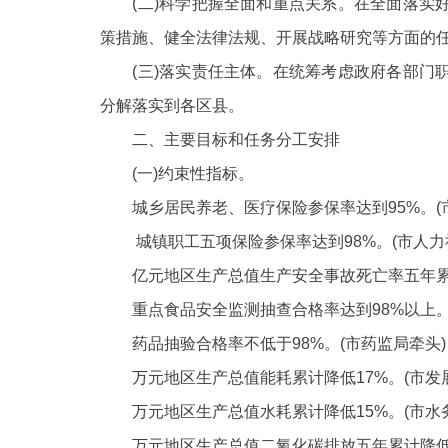
(二)科学把握全面和重点关系。在全面落实好
策措施、健全法律法规、开展战略研究等方面的
(三)落实责任主体。在统筹考虑政府各部门职
分解落实到各区县。
二、主要目标和任务分工安排
(一)约束性指标。
城乡居民养老、医疗保险参保率达到
95%
城镇职工五项保险参保率达到
98%。(市人
亿元地区生产总值生产安全事故死亡率五年累
重点食品安全监测抽查合格率达到
98%以上
药品抽验合格率不低于
98%。(市药监局牵头)
万元地区生产总值能耗累计降低
17%。(市
万元地区生产总值水耗累计降低
15%。(市水
万元地区生产总值二氧化碳排放五年累计降