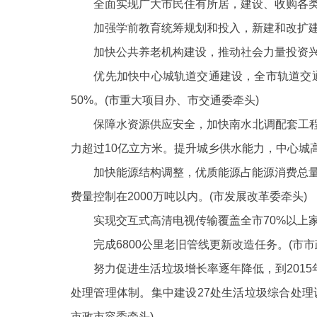
全面实现广大市民住有所居，建设、收购各类
加强学前教育统筹规划和投入，新建和改扩
加快公共养老机构建设，推动社会力量投资兴
优先加快中心城轨道交通建设，全市轨道交通
50%。(市重大项目办、市交通委牵头)
保障水资源供应安全，加快南水北调配套工
力超过10亿立方米。提升城乡供水能力，中心城高
加快能源结构调整，优质能源占能源消费总
费量控制在2000万吨以内。(市发展改革委牵头)
实现交互式高清电视传输覆盖全市
70%以上
完成
6800公里老旧管线更新改造任务。(市市
努力促进生活垃圾增长率逐年降低，到
20
处理管理体制。集中建设27处生活垃圾综合处理设
市政市容委牵头)