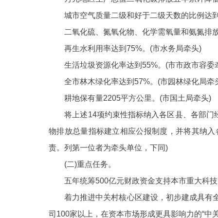
城市空气质量二级和好于二级天数的比例达
二氧化硫、氮氧化物、化学需氧量和氨氮排放
再生水利用率达到
75%。(市水务局牵头)
生活垃圾资源化率达到
55%。(市市政市容委
全市林木绿化率达到
57%。(市园林绿化局牵
耕地保有量
2205平方公里。(市国土局牵头)
将上述
14项约束性指标纳入各区县、各部
物排放总量指标建立相应公报制度，并将其纳入
责。列第一位者为牵头单位，下同)
(二)重点任务。
五年统筹
500亿元财政资金支持本市重大科
着力推进中关村核心区建设，初步建成具有全球
司100家以上，在资本市场形成更具影响力的“中关