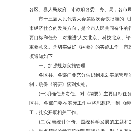
各区、县人民政府，市政府各委、办、局，各市
决策公开
市十三届人民代表大会第四次会议批准的《北
市经济社会的发展方向，是全市人民共同奋斗的
政务服务
要目标和任务，对推进“人文北京、科技北京、
个人服务
重要意义。为切实做好《纲要》的实施工作，市
项通知如下：
便民服务
一、加强规划实施管理
各区县、各部门要充分认识到规划实施管理的
中介服务
制，确保《纲要》落到实处。
(一)明确任务责任。对《纲要》主要目标任务
政民互动
区县、各部门要在实际工作中将思想统一到《纲
12345网上接诉即办
工，扎实开展相关工作。
(二)完善统计评价。围绕科学发展的主题和
参与调查