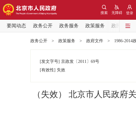
搜索
无障碍
登录
要闻动态
政务公开
政务服务
政策服务
政民互动
要闻动态
政务公开
>
政策服务
>
政府文件
>
1986-201
党中央精神
[发文字号]
京政发
〔2011〕
69号
北京要闻
[有效性]
失效
各区热点
（失效） 北京市人民政府
政务公开
市领导
政策兑现