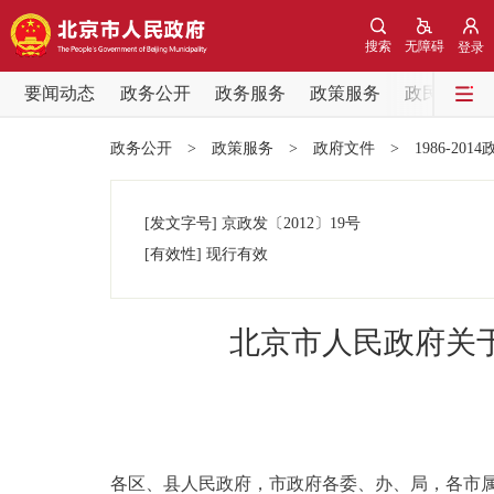
搜索
无障碍
登录
要闻动态
政务公开
政务服务
政策服务
政民互动
要闻动态
政务公开
>
政策服务
>
政府文件
>
1986-201
党中央精神
[发文字号]
京政发
〔2012〕
19号
北京要闻
[有效性]
现行有效
各区热点
北京市人民政府关
政务公开
市领导
各区、县人民政府，市政府各委、办、局，各市
政策兑现