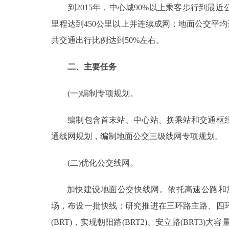
到2015年，中心城90%以上乘客步行到最近
走进北京
里程达到450公里以上并连续成网；地面公交平
共交通出行比例达到50%左右。
北京概况
二、主要任务
绿色北京
(一)编制专项规划。
多语种
编制包含首末站、中心站、换乘站和交通枢纽
ENGLISH
通线网规划，编制地面公交三级线网专项规划。
DEUTSCH
(二)优化公交线网。
ESPAÑOL
加快建设地面公交快线网。依托高速公路和放
场，布设一批快线；研究推进在三环路主路、四
ITALIANO
(BRT)，实现朝阳路(BRT2)、安立路(BR