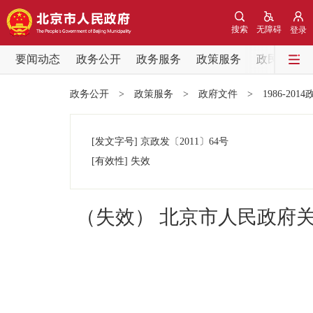
搜索
无障碍
登录
要闻动态
政务公开
政务服务
政策服务
政民互动
要闻动态
政务公开
>
政策服务
>
政府文件
>
1986-201
党中央精神
[发文字号]
京政发
〔2011〕
64号
北京要闻
[有效性]
失效
各区热点
（失效） 北京市人民政府
政务公开
市领导
政策兑现