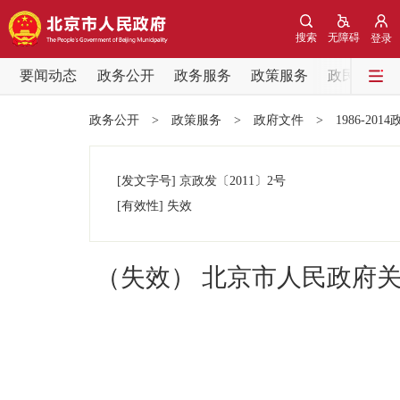
搜索
无障碍
登录
要闻动态
政务公开
政务服务
政策服务
政民互动
要闻动态
政务公开
>
政策服务
>
政府文件
>
1986-201
党中央精神
[发文字号]
京政发
〔2011〕
2号
北京要闻
[有效性]
失效
各区热点
（失效） 北京市人民政府
政务公开
市领导
政策兑现