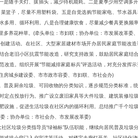
一是随手关灯、拔插头，减少待机能耗。二是夏季少用空调多开
、菜篮子，尽量不用塑料袋。五是自觉选购节能家电、节水器具
水多用、循环利用。八是合理健康饮食，尽量减少餐具更换频
里多养花种草。(牵头单位：市妇联；协办单位：市发展改革委、
创建活动。在社区、大型家居建材市场开办居民家庭节能改造
结合老旧小区抗震节能改造，研究支持政策，鼓励居民家庭结
范改造。组织开展“节能减排家庭标兵”评选活动，对充分发挥示
住房城乡建设委、市市政市容委、市妇联、市社会办)
。普及厨余垃圾、可回收
物的分类知识，逐步规范分类标准，
时定点投放行为。推广设立废旧家具等大件垃圾、建筑装修垃
肥设施，促进生活垃圾在社区内的循环利用。总结推广千个垃
容委；协办单位：市社会办、市发展改革委)
大社区垃圾分类指导员“绿袖标”队伍职能，继续向居民普及垃圾
能减排小窍门入户宣讲等活动。对楼宇走廊灯开关、社区绿化浇