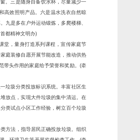
窗。三是随身自备饮水杯，尽量减少一
和高效照明产品。六是温水洗衣自然晾
率。九是多在户外运动锻炼，多爬楼梯、
首都精神文明办)
课堂，量身打造系列课程，宣传家庭节
合家庭装修自愿开展节能改造，推动供热
范带头作用的家庭给予荣誉和奖励。(牵
统一垃圾分类投放标识系统。丰富社区生
圾堆放点，实现大件垃圾的集中清运。在
圾分类试点小区工作经验，树立百个垃圾
分类方法，指导居民正确投放垃圾。组织
灌、环境卫生等开展监督检查工作。(牵