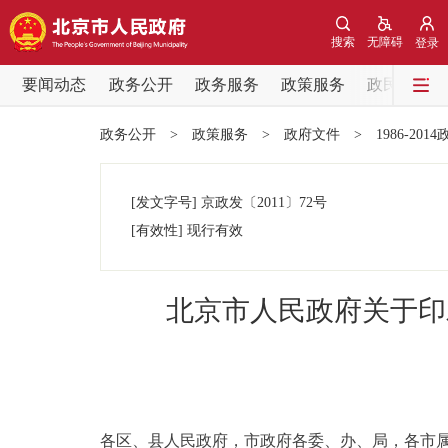
搜索
无障碍
登录
要闻动态
政务公开
政务服务
政策服务
政民互动
要闻动态
政务公开
>
政策服务
>
政府文件
>
1986-201
党中央精神
[发文字号]
京政发
〔2011〕
72号
北京要闻
[有效性]
现行有效
各区热点
北京市人民政府关于印
政务公开
市领导
各区、县人民政府，市政府各委、办、局，各市
政策兑现