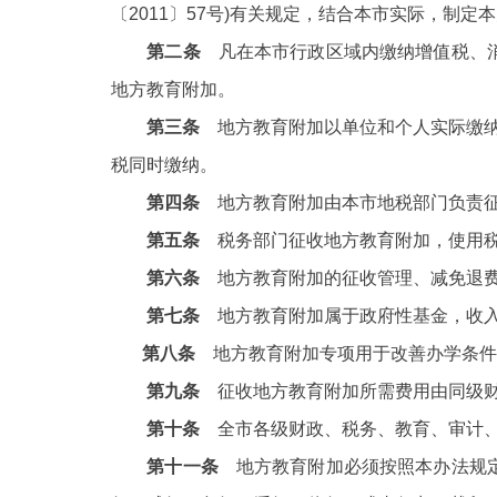
〔2011〕57号)有关规定，结合本市实际，制定
走进北京
第二条
凡在本市行政区域内缴纳增值税、消
地方教育附加。
北京概况
第三条
地方教育附加以单位和个人实际缴纳
税同时缴纳。
绿色北京
第四条
地方教育附加由本市地税部门负责征
多语种
第五条
税务部门征收地方教育附加，使用税
ENGLISH
第六条
地方教育附加的征收管理、减免退费
第七条
地方教育附加属于政府性基金，收入
DEUTSCH
第
八条
地方教育附加专项用于改善办学条件
第九条
征收地方教育附加所需费用由同级财
ESPAÑOL
第十条
全市各级财政、税务、教育、审计、
第十一条
地方教育附加必须按照本办法规定
ITALIANO