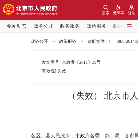
搜索
无障碍
登录
要闻动态
政务公开
政务服务
政策服务
政民互动
要闻动态
政务公开
>
政策服务
>
政府文件
>
1986-201
党中央精神
[发文字号]
京政发
〔2011〕
39号
北京要闻
[有效性]
失效
各区热点
（失效） 北京市
政务公开
市领导
各区、县人民政府，市政府各委、办、局，各市
政策兑现