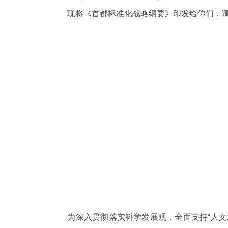
现将《首都标准化战略纲要》印发给你们，请
决策公开
政务服务
个人服务
便民服务
中介服务
政民互动
12345网上接诉即办
为深入贯彻落实科学发展观，全面支持
“人
参与调查