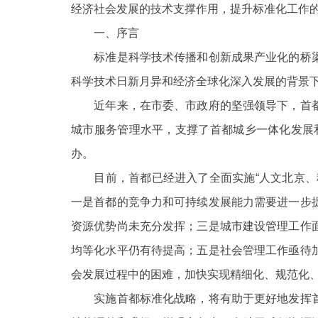
经济社会发展的技术支撑作用，提升标准化工作
走进北京
一、序言
标准是科学技术传播和创新成果产业化的桥梁
北京概况
科学技术日新月异和经济全球化深入发展的背景
近年来，在市委、市政府的坚强领导下，首都
绿色北京
城市服务管理水平，支撑了首都城乡一体化发展
多语种
办。
ENGLISH
目前，首都已经进入了全面实施
“人文北京
一是首都的竞争力和可持续发展能力需要进一步
DEUTSCH
资源优势尚未充分发挥；三是城市
建设管理工作
均等化水平仍有待提高；五是社会管理工作亟待
ESPAÑOL
会发展过程中的困难，加快实现精细化、规范化
实施首都标准化战略，将有助于更好地发挥首
ITALIANO