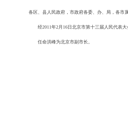
各区、县人民政府，市政府各委、办、局，各市
决策公开
经2011年2月16日北京市第十三届人民代表
政务服务
任命洪峰为北京市副市长。
个人服务
便民服务
中介服务
政民互动
12345网上接诉即办
参与调查