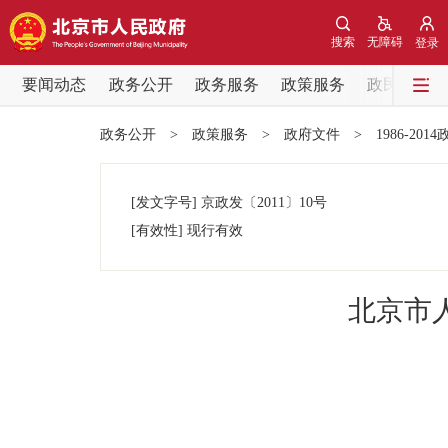
搜索
无障碍
登录
要闻动态
政务公开
政务服务
政策服务
政民互动
要闻动态
政务公开
>
政策服务
>
政府文件
>
1986-201
党中央精神
[发文字号]
京政发
〔2011〕
10号
北京要闻
[有效性]
现行有效
各区热点
北京市
政务公开
市领导
政策兑现