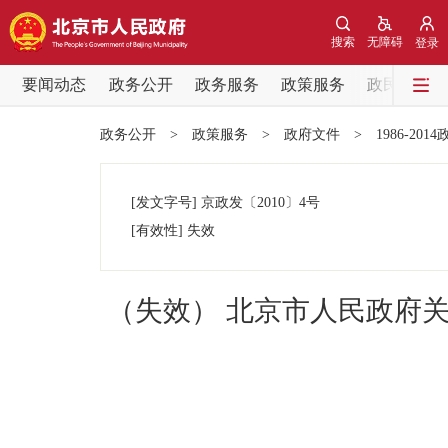
搜索
无障碍
登录
要闻动态
政务公开
政务服务
政策服务
政民互动
要闻动态
政务公开
>
政策服务
>
政府文件
>
1986-201
党中央精神
[发文字号]
京政发
〔2010〕
4号
北京要闻
[有效性]
失效
各区热点
（失效） 北京市人民政府
政务公开
市领导
政策兑现