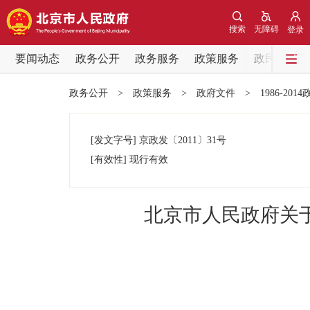
搜索
无障碍
登录
要闻动态
政务公开
政务服务
政策服务
政民互动
要闻动态
政务公开
>
政策服务
>
政府文件
>
1986-201
党中央精神
[发文字号]
京政发
〔2011〕
31号
北京要闻
[有效性]
现行有效
各区热点
北京市人民政府关
政务公开
市领导
政策兑现