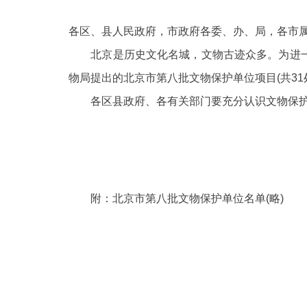
各区、县人民政府，市政府各委、办、局，各市
决策公开
北京是历史文化名城，文物古迹众多。为进一
政务服务
物局提出的北京市第八批文物保护单位项目
(共3
各区县政府、各有关部门要充分认识文物保护
个人服务
便民服务
中介服务
附：北京市第八批文物保护单位名单
(略)
政民互动
12345网上接诉即办
参与调查