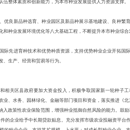
队伍整体素质和创新能力，为本市种业发展提供人力资源支撑。
优良新品种选育、种业园区及新品种展示基地建设、良种繁育
化和种业发展环境优化等八大基础工程，不断提升本市种业综合
际先进育种技术和优势种质资源，支持优势种业企业开拓国际
发、生产、经营和贸易等行为。
门和相关区县政府要加大资金投入，积极争取国家新一轮种子工
业、水务、园林绿化、金融等部门项目和资金，落实推进《北京种业发
入政策性农业保险范围，增强种业抵御自然风险的能力。鼓励
条件的企业给予中长期贷款贴息。充分发挥市级农业投融资平台
模的种业企业，支持其扩规模、上水平；对成长型种业企业，