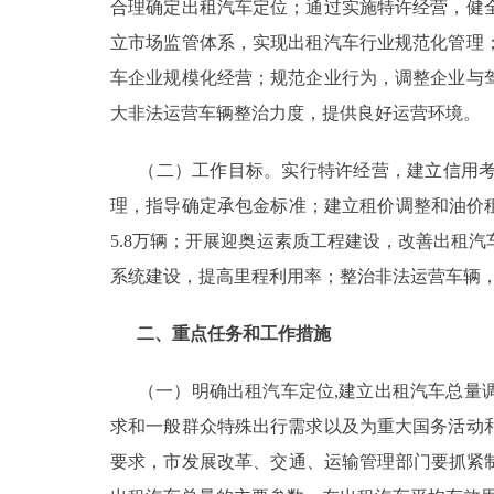
合理确定出租汽车定位；通过实施特许经营，健
走进北京
立市场监管体系，实现出租汽车行业规范化管理
车企业规模化经营；规范企业行为，调整企业与
北京概况
大非法运营车辆整治力度，提供良好运营环境。
绿色北京
（二）工作目标。实行特许经营，建立信用考
理，指导确定承包金标准；建立租价调整和油价
多语种
5.8万辆；开展迎奥运素质工程建设，改善出租
ENGLISH
系统建设，提高里程利用率；整治非法运营车辆
二、重点任务和工作措施
DEUTSCH
（一）明确出租汽车定位,建立出租汽车总量调
ESPAÑOL
求和一般群众特殊出行需求以及为重大国务活动
要求，市发展改革、交通、运输管理部门要抓紧
ITALIANO