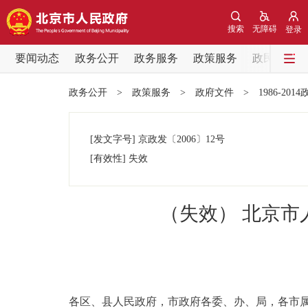
搜索
无障碍
登录
要闻动态
政务公开
政务服务
政策服务
政民互动
要闻动态
政务公开
>
政策服务
>
政府文件
>
1986-201
党中央精神
[发文字号]
京政发
〔2006〕
12号
北京要闻
[有效性]
失效
各区热点
（失效） 北京
政务公开
市领导
各区、县人民政府，市政府各委、办、局，各市
政策兑现