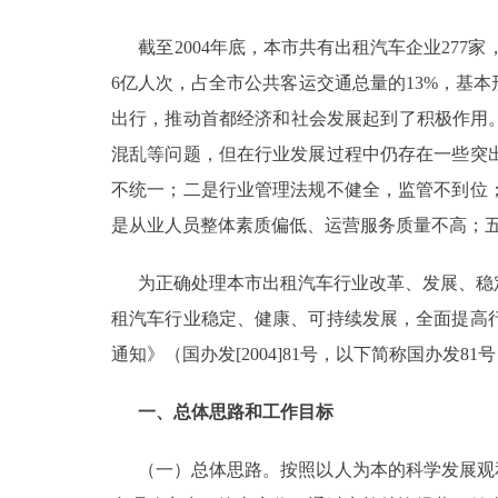
截至2004年底，本市共有出租汽车企业277家，
决策公开
6亿人次，占全市公共客运交通总量的13%，基
政务服务
出行，推动首都经济和社会发展起到了积极作用
混乱等问题，但在行业发展过程中仍存在一些突
个人服务
不统一；二是行业管理法规不健全，监管不到位
是从业人员整体素质偏低、运营服务质量不高；
便民服务
为正确处理本市出租汽车行业改革、发展、稳定
中介服务
租汽车行业稳定、健康、可持续发展，全面提高
通知》（国办发[2004]81号，以下简称国办发8
政民互动
一、总体思路和工作目
标
12345网上接诉即办
（一）总体思路。按照以人为本的科学发展观和
参与调查