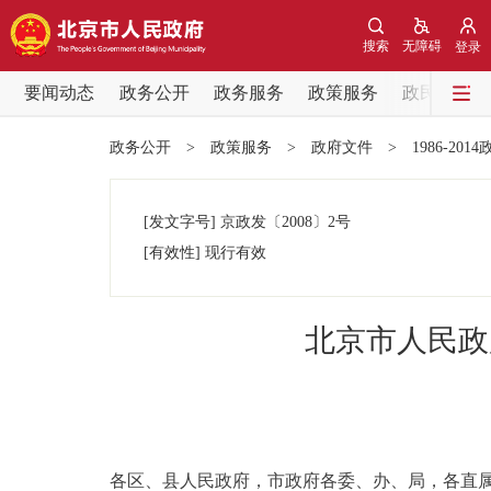
搜索
无障碍
登录
要闻动态
政务公开
政务服务
政策服务
政民互动
要闻动态
政务公开
>
政策服务
>
政府文件
>
1986-201
党中央精神
[发文字号]
京政发
〔2008〕
2号
北京要闻
[有效性]
现行有效
各区热点
北京市人民政
政务公开
市领导
各区、县人民政府，市政府各委、办、局，各直
政策兑现