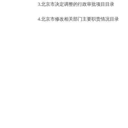
3.北京市决定调整的行政审批项目目录
走进北京
4.北京市修改相关部门主要职责情况目录
北京概况
绿色北京
多语种
ENGLISH
DEUTSCH
ESPAÑOL
ITALIANO