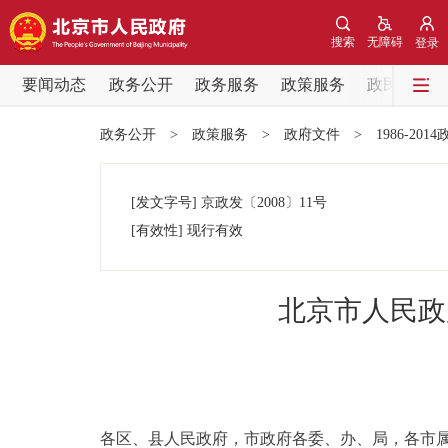
搜索
无障碍
登录
要闻动态
政务公开
政务服务
政策服务
政民互动
要闻动态
政务公开
>
政策服务
>
政府文件
>
1986-201
党中央精神
[发文字号]
京政发
〔2008〕
11号
北京要闻
[有效性]
现行有效
各区热点
北京市人民政
政务公开
市领导
各区、县人民政府，市政府各委、办、局，各市
政策兑现