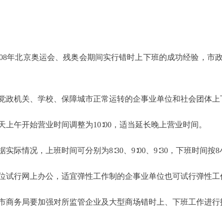
08年北京奥运会、残奥会期间实行错时上下班的成功经验，市政府决
政机关、学校、保障城市正常运转的企事业单位和社会团体上
午开始营业时间调整为10∶00，适当延长晚上营业时间。
情况，上班时间可分别为8∶30、9∶00、9∶30，下班时间按
试行网上办公，适宜弹性工作制的企事业单位也可试行弹性工
商务局要加强对所监管企业及大型商场错时上、下班工作进行