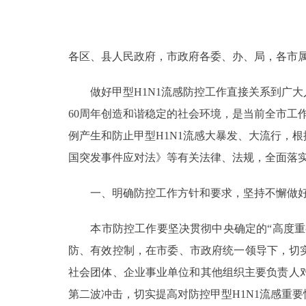
决策公开
各区、县人民政府，市政府各委、办、局，各市
政务服务
做好甲型H1N1流感防控工作直接关系到广大
个人服务
60周年创造和谐稳定的社会环境，是当前全市工
例产生和防止甲型H1N1流感大暴发、大流行，
便民服务
国突发事件应对法》等有关法律、法规，全面落
中介服务
一、明确防控工作方针和要求，坚持不懈做
政民互动
本市防控工作要坚决贯彻中央确定的“高度重视
防、有效控制，在市委、市政府统一领导下，切
12345网上接诉即办
社会团体、企业事业单位和其他组织主要负责人
第二波冲击，切实提高对防控甲型H1N1流感重
参与调查