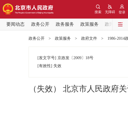
搜索
无障碍
登录
要闻动态
政务公开
政务服务
政策服务
政民互动
要闻动态
政务公开
>
政策服务
>
政府文件
>
1986-201
党中央精神
[发文字号]
京政发
〔2009〕
18号
北京要闻
[有效性]
失效
各区热点
（失效） 北京市人民政府关
政务公开
市领导
政策兑现