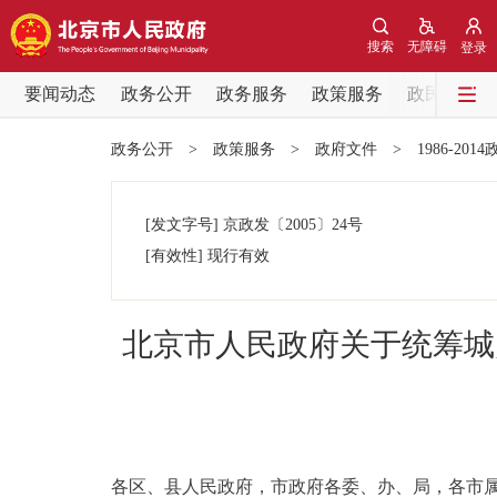
搜索
无障碍
登录
要闻动态
政务公开
政务服务
政策服务
政民互动
要闻动态
政务公开
>
政策服务
>
政府文件
>
1986-201
党中央精神
[发文字号]
京政发
〔2005〕
24号
北京要闻
[有效性]
现行有效
各区热点
北京市人民政府关于统筹城
政务公开
市领导
各区、县人民政府，市政府各委、办、局，各市
政策兑现