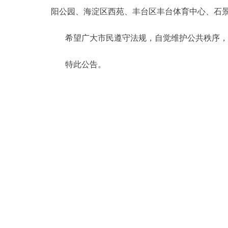
阳公园、海淀区西苑、丰台区丰台体育中心、石
决策公开
希望广大市民遵守法规，自觉维护公共秩序，
政务服务
特此公告。
个人服务
便民服务
中介服务
政民互动
12345网上接诉即办
参与调查