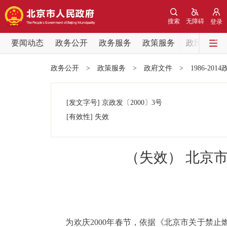
搜索
无障碍
登录
要闻动态
政务公开
政务服务
政策服务
政民互动
要闻动态
政务公开
>
政策服务
>
政府文件
>
1986-201
党中央精神
[发文字号]
京政发
〔2000〕
3号
北京要闻
[有效性]
失效
各区热点
（失效） 北京
政务公开
市领导
为欢庆2000年春节，依据《北京市关于禁止燃放
政策兑现