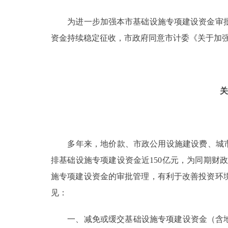
为进一步加强本市基础设施专项建设资金审批
决策公开
资金持续稳定征收，市政府同意市计委《关于加
政务服务
个人服务
关
便民服务
中介服务
多年来，地价款、市政公用设施建设费、城市基
排基础设施专项建设资金近150亿元，为同期财
政民互动
施专项建设资金的审批管理，有利于改善投资环
12345网上接诉即办
见：
一、减免或缓交基础设施专项建设资金（含地价
参与调查