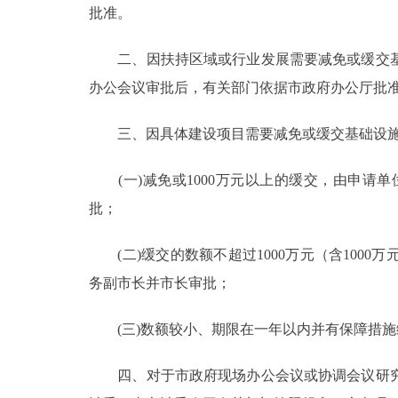
批准。
走进北京
二、因扶持区域或行业发展需要减免或缓交基
北京概况
办公会议审批后，有关部门依据市政府办公厅批
绿色北京
三、因具体建设项目需要减免或缓交基础设施
多语种
(一)减免或1000万元以上的缓交，由申请
批；
ENGLISH
(二)缓交的数额不超过1000万元（含100
DEUTSCH
务副市长并市长审批；
ESPAÑOL
(三)数额较小、期限在一年以内并有保障措施
四、对于市政府现场办公会议或协调会议研究
ITALIANO