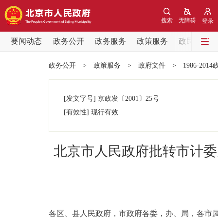
搜索
无障碍
登录
要闻动态
政务公开
政务服务
政策服务
政民互动
要闻动态
政务公开
>
政策服务
>
政府文件
>
1986-201
党中央精神
[发文字号]
京政发
〔2001〕
25号
北京要闻
[有效性]
现行有效
各区热点
北京市人民政府批转市计委
政务公开
市领导
各区、县人民政府，市政府各委，办、局，各市
政策兑现