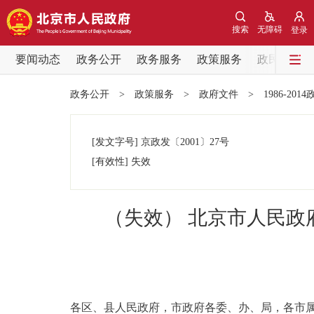
搜索
无障碍
登录
要闻动态
政务公开
政务服务
政策服务
政民互动
要闻动态
政务公开
>
政策服务
>
政府文件
>
1986-201
党中央精神
[发文字号]
京政发
〔2001〕
27号
北京要闻
[有效性]
失效
各区热点
（失效） 北京市人民
政务公开
市领导
各区、县人民政府，市政府各委、办、局，各市
政策兑现