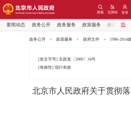
搜索
无障碍
登录
要闻动态
政务公开
政务服务
政策服务
政民互动
要闻动态
政务公开
>
政策服务
>
政府文件
>
1986-201
党中央精神
[发文字号]
京政发
〔2000〕
34号
北京要闻
[有效性]
现行有效
各区热点
北京市人民政府关于贯彻落
政务公开
市领导
政策兑现