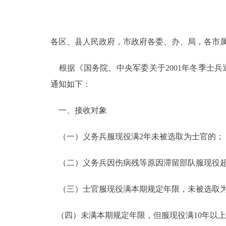
决策公开
各区、县人民政府，市政府各委、办、局，各市
政务服务
根据《国务院、中央军委关于2001年冬季士兵退
个人服务
通知如下：
便民服务
一、接收对象
（一）义务兵服现役满2年未被选取为士官的；
中介服务
（二）义务兵因伤病残等原因滞留部队服现役超
政民互动
（三）士官服现役满本期规定年限，未被选取
12345网上接诉即办
（四）未满本期规定年限，但服现役满10年以
参与调查