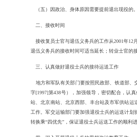
（五）因政治、身体原因需要提前退出现役的
走进北京
二、接收时间
北京概况
接收复员士官与退伍义务兵的工作从2001年12
绿色北京
退伍义务兵的接收时间可适当延长；转业士官的
多语种
三、认真做好退役士兵的接待运送工作
ENGLISH
地方和军队有关部门要按照民政部、铁道部、交
字[1997]第438号），加强领导，密切配
DEUTSCH
站、北京南站、北京西部、丰台站及市军供站运
工作。军交运输部门要加强退役士兵的运送计划
ESPAÑOL
转换乘“四优先”，保证退役士兵运送工作的顺利
ITALIANO