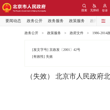
搜索
无障碍
登录
要闻动态
政务公开
政务服务
政策服务
政民互动
要闻动态
政务公开
>
政策服务
>
政府文件
>
1986-201
党中央精神
[发文字号]
京政发
〔2001〕
42号
北京要闻
[有效性]
失效
各区热点
（失效） 北京市人民政府北
政务公开
市领导
政策兑现