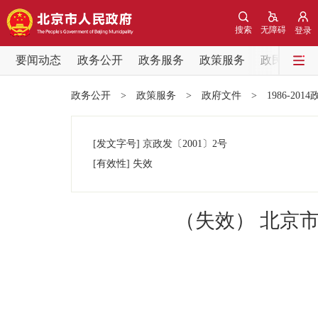
搜索
无障碍
登录
要闻动态
政务公开
政务服务
政策服务
政民互动
要闻动态
政务公开
>
政策服务
>
政府文件
>
1986-201
党中央精神
[发文字号]
京政发
〔2001〕
2号
北京要闻
[有效性]
失效
各区热点
（失效） 北京
政务公开
市领导
政策兑现