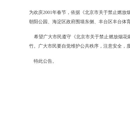
为欢庆2001年春节，依据《北京市关于禁止燃放
决策公开
朝阳公园、海淀区政府围墙东侧、丰台区丰台体育
政务服务
希望广大市民遵守《北京市关于禁止燃放烟花爆
个人服务
竹。广大市民要自觉维护公共秩序，注意安全，
特此公告。
便民服务
中介服务
政民互动
12345网上接诉即办
参与调查