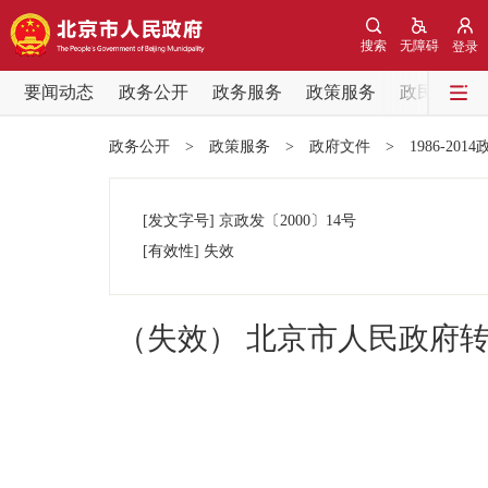
搜索
无障碍
登录
要闻动态
政务公开
政务服务
政策服务
政民互动
要闻动态
政务公开
>
政策服务
>
政府文件
>
1986-201
党中央精神
[发文字号]
京政发
〔2000〕
14号
北京要闻
[有效性]
失效
各区热点
（失效） 北京市人民政府
政务公开
市领导
政策兑现