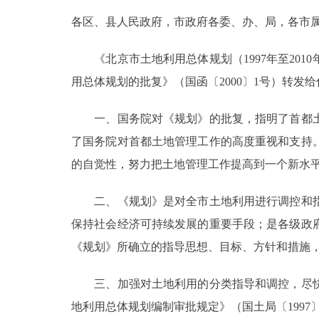
各区、县人民政府，市政府各委、办、局，各市
决策公开
《北京市土地利用总体规划（1997年至201
政务服务
用总体规划的批复》（国函〔2000〕1号）转
个人服务
一、国务院对《规划》的批复，指明了首都土
了国务院对首都土地管理工作的高度重视和支持
便民服务
的自觉性，努力把土地管理工作提高到一个新水
中介服务
二、《规划》是对全市土地利用进行调控和指
保持社会经济可持续发展的重要手段；是各级政
政民互动
《规划》所确立的指导思想、目标、方针和措施
12345网上接诉即办
三、加强对土地利用的分类指导和调控，尽快
地利用总体规划编制审批规定》（国土局〔199
参与调查