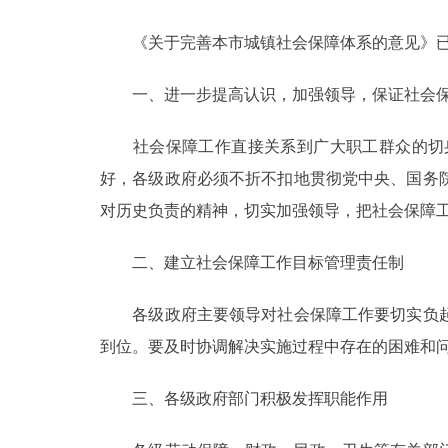
《关于完善本市城镇社会保障体系的意见》已
决策公开
一、进一步提高认识，加强领导，保证社会保
政务服务
社会保障工作直接关系到广大职工群众的切身
个人服务
好，各级政府必须不折不扣地贯彻党中央、国务
对历史负责的精神，切实加强领导，把社会保障
便民服务
二、建立社会保障工作目标管理责任制
中介服务
各级政府主要领导对社会保障工作要切实负起
政民互动
到位。要及时协调解决实施过程中存在的困难和
12345网上接诉即办
三、各级政府部门积极发挥职能作用
参与调查