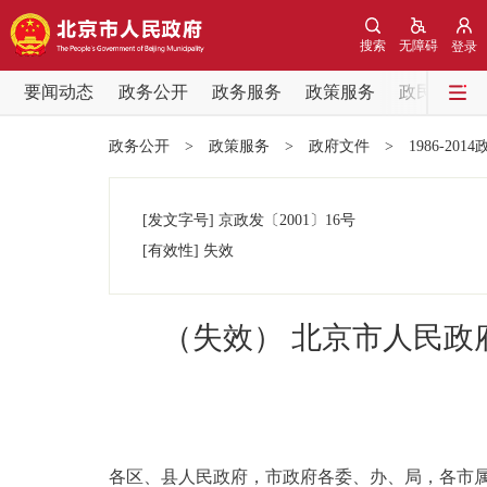
搜索
无障碍
登录
要闻动态
政务公开
政务服务
政策服务
政民互动
要闻动态
政务公开
>
政策服务
>
政府文件
>
1986-201
党中央精神
[发文字号]
京政发
〔2001〕
16号
北京要闻
[有效性]
失效
各区热点
（失效） 北京市人民
政务公开
市领导
各区、县人民政府，市政府各委、办、局，各市
政策兑现