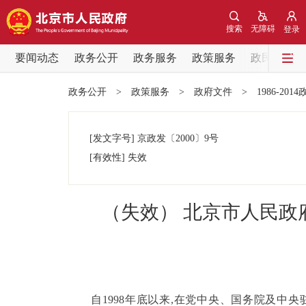
搜索
无障碍
登录
要闻动态
政务公开
政务服务
政策服务
政民互动
要闻动态
政务公开
>
政策服务
>
政府文件
>
1986-201
党中央精神
[发文字号]
京政发
〔2000〕
9号
北京要闻
[有效性]
失效
各区热点
（失效） 北京市人民
政务公开
市领导
自1998年底以来,在党中央、国务院及中央
政策兑现