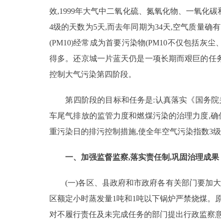
效,1999年大气中二氧化硫、氮氧化物、一氧化碳
决策公开
4级的天数为5天,而去年同期为34天,空气质量
(PM10)经常成为首要污染物(PM10不仅包括
政务服务
得多。还京城一片蓝天仍是一项长期而艰巨的任务,
控制大气污染第四阶段。
个人服务
第四阶段的目标和任务是:认真落实《国务院关
便民服务
车尾气排放的监管力度和燃煤污染的治理力度,确
重污染日的排污控制措施,使全年空气污染指数3级
中介服务
一、加强监督监察,落实责任制,巩固治理成果
政民互动
(一)各区、县政府和市政府各有关部门要加大
12345网上接诉即办
区额定小时蒸发量1吨和1吨以下锅炉严禁烧煤。
对不履行责任及未完成任务的部门提出行政监察
参与调查