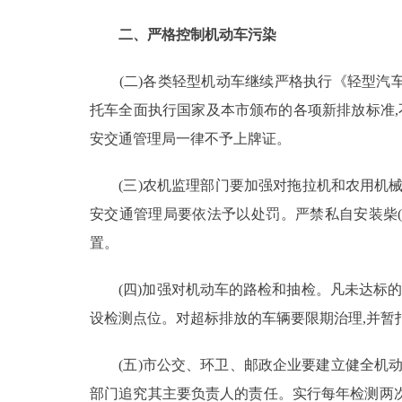
走进北京
二、严格控制机动车污染
北京概况
(二)各类轻型机动车继续严格执行《轻型汽车排气污
托车全面执行国家及本市颁布的各项新排放标准,
绿色北京
安交通管理局一律不予上牌证。
多语种
(三)农机监理部门要加强对拖拉机和农用机械
安交通管理局要依法予以处罚。严禁私自安装柴(
ENGLISH
置。
DEUTSCH
(四)加强对机动车的路检和抽检。凡未达标的
设检测点位。对超标排放的车辆要限期治理,并暂
ESPAÑOL
(五)市公交、环卫、邮政企业要建立健全机动车
ITALIANO
部门追究其主要负责人的责任。实行每年检测两