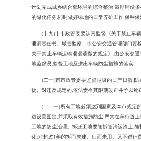
计划完成城乡结合部环境的综合整治,鼓励铺设多
的绿化任务,同时做好绿地的日常养护工作,保种保
(十九)市市政管委要认真监督《关于禁止车辆
泄漏责任书。城管监察、市公安交通管理部门要检
关于禁止车辆运输泄漏遗撒的规定》,由公安交
地监督员,监督工地及进出车辆防尘措施的落实。
(二十)市市政管委要监督垃圾的日产日清,防
物。对违反规定的,依法责令其限期改正并予以处
(二十一)所有工地必须达到国家及本市规定的
边设置围挡,并采取有效措施防尘,严禁在车行道
工地的扬尘治理。拆迁工地要随拆随清运渣土,随
化;对超过1年的拆而未建、征而未用、又不进行