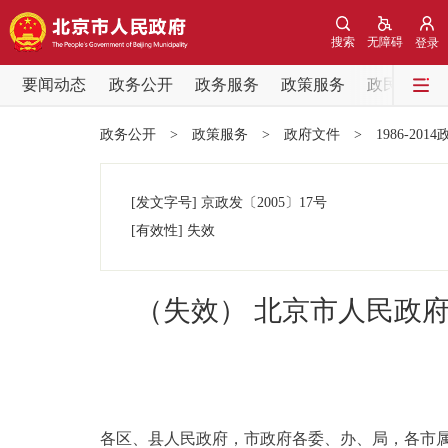
搜索
无障碍
登录
要闻动态
政务公开
政务服务
政策服务
政民互动
要闻动态
政务公开
>
政策服务
>
政府文件
>
1986-201
党中央精神
[发文字号]
京政发
〔2005〕
17号
北京要闻
[有效性]
失效
各区热点
（失效） 北京市人民政
政务公开
市领导
各区、县人民政府，市政府各委、办、局，各市
政策兑现