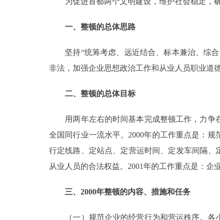
为促进首都两个文明建设，维护社会稳定，确
走进北京
一、整顿的总体思路
北京概况
坚持“统筹考虑、远近结合、标本兼治、综合治
非法，加强企业思想政治工作和从业人员职业道
绿色北京
二、整顿的总体目标
多语种
用两年左右的时间基本完成整顿工作，力争在
ENGLISH
全国同行业一流水平。2000年的工作重点是：
行定线路、定站点、定营运时间、定发车间隔、
DEUTSCH
从业人员的合法权益。2001年的工作重点是：
ESPAÑOL
三、2000年整顿的内容、措施和任务
ITALIANO
（一）规范企业的经营行为和营运秩序。各小