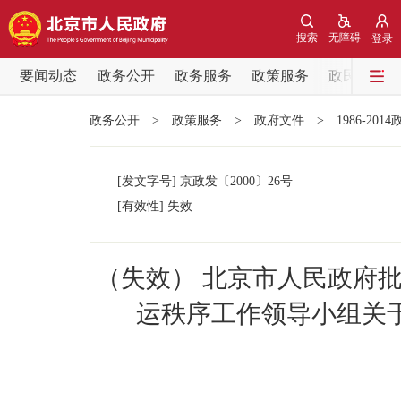
搜索
无障碍
登录
要闻动态
政务公开
政务服务
政策服务
政民互动
要闻动态
政务公开
>
政策服务
>
政府文件
>
1986-201
党中央精神
[发文字号]
京政发
〔2000〕
26号
北京要闻
[有效性]
失效
各区热点
（失效） 北京市人民政府
政务公开
运秩序工作领导小组关
市领导
政策兑现