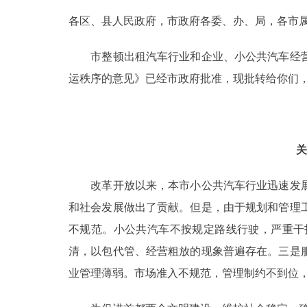
各区、县人民政府，市政府各委、办、局，各市
决策公开
市整顿出租汽车行业和企业、小公共汽车经营
政务服务
运秩序的意见》已经市政府批准，现批转给你们
个人服务
便民服务
关
改革开放以来，本市小公共汽车行业迅速发展，
中介服务
和社会发展做出了贡献。但是，由于规划和管理
政民互动
不规范。小公共汽车不按规定路线行驶，严重干
清，以包代管、经营粗放的现象普遍存在。三是
12345网上接诉即办
业管理薄弱。市场准入不规范，管理制约不到位
参与调查