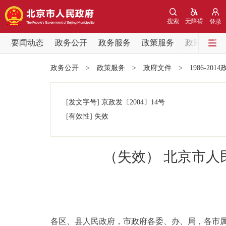
搜索
无障碍
登录
要闻动态
政务公开
政务服务
政策服务
政民互动
要闻动态
政务公开
>
政策服务
>
政府文件
>
1986-201
党中央精神
[发文字号]
京政发
〔2004〕
14号
北京要闻
[有效性]
失效
各区热点
（失效） 北京市
政务公开
市领导
各区、县人民政府，市政府各委、办、局，各市
政策兑现