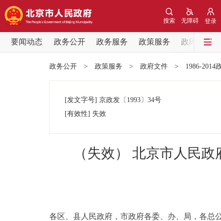
搜索
无障碍
登录
要闻动态
政务公开
政务服务
政策服务
政民互动
要闻动态
政务公开
>
政策服务
>
政府文件
>
1986-201
党中央精神
[发文字号]
京政发
〔1993〕
34号
北京要闻
[有效性]
失效
各区热点
（失效） 北京市人民
政务公开
市领导
各区、县人民政府，市政府各委、办、局，各总
政策兑现