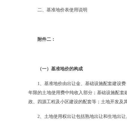
二、基准地价表使用说明
走进北京
北京概况
附件二：
绿色北京
多语种
（一）基准地价的构成
ENGLISH
1、基准地价由出让金、基础设施配套建设费，
DEUTSCH
年限的土地使用费中纯收入部分；基础设施配套
政、四源工程及小区建设的配套等；土地开发及
ESPAÑOL
2、土地使用权出让包括熟地出让和生地出让
ITALIANO