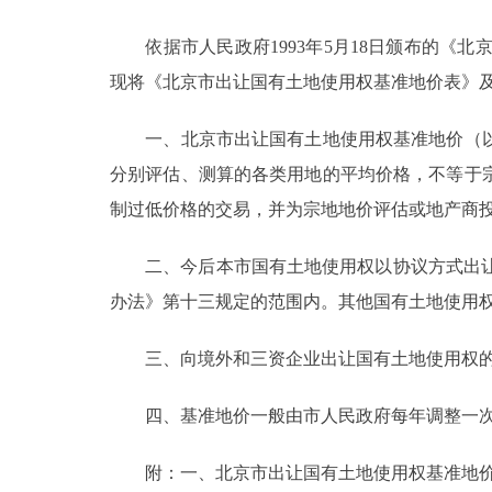
依据市人民政府1993年5月18日颁布的《北
决策公开
现将《北京市出让国有土地使用权基准地价表》
政务服务
一、北京市出让国有土地使用权基准地价（以
个人服务
分别评估、测算的各类用地的平均价格，不等于
制过低价格的交易，并为宗地地价评估或地产商
便民服务
二、今后本市国有土地使用权以协议方式出让的
办法》第十三规定的范围内。其他国有土地使用
中介服务
政民互动
三、向境外和三资企业出让国有土地使用权的，
12345网上接诉即办
四、基准地价一般由市人民政府每年调整一次
附：一、北京市出让国有土地使用权基准地
参与调查