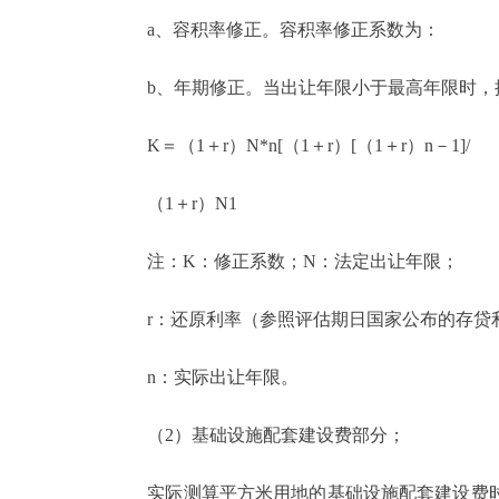
a、容积率修正。容积率修正系数为：
b、年期修正。当出让年限小于最高年限时，
K＝（1＋r）N*n[（1＋r）[（1＋r）n－1]/
（1＋r）N1
注：K：修正系数；N：法定出让年限；
r：还原利率（参照评估期日国家公布的存贷
n：实际出让年限。
（2）基础设施配套建设费部分；
实际测算平方米用地的基础设施配套建设费时