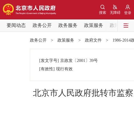
搜索
无障碍
登录
要闻动态
政务公开
政务服务
政策服务
政民互动
要闻动态
政务公开
>
政策服务
>
政府文件
>
1986-201
党中央精神
[发文字号]
京政发
〔2001〕
39号
北京要闻
[有效性]
现行有效
各区热点
北京市人民政府批转市监察
政务公开
市领导
政策兑现