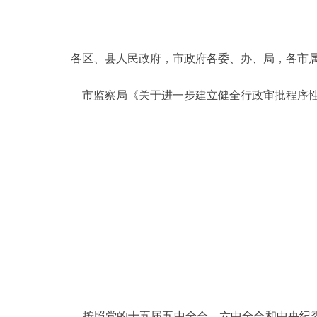
决策公开
各区、县人民政府，市政府各委、办、局，各市
政务服务
市监察局《关于进一步建立健全行政审批程序性
个人服务
便民服务
中介服务
政民互动
12345网上接诉即办
参与调查
按照党的十五届五中全会、六中全会和中央纪委