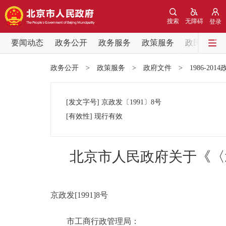
搜索
无障碍
登录
要闻动态
政务公开
政务服务
政策服务
政民互动
要闻动态
政务公开
>
政策服务
>
政府文件
>
1986-201
党中央精神
[发文字号]
京政发
〔1991〕
8号
北京要闻
[有效性]
现行有效
各区热点
北京市人民政府关于《〈
政务公开
市领导
京政发[1991]8号
市工商行政管理局：
政策兑现