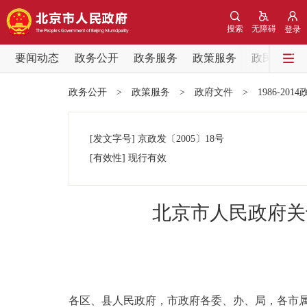
搜索
无障碍
登录
要闻动态
政务公开
政务服务
政策服务
政民互动
要闻动态
政务公开
>
政策服务
>
政府文件
>
1986-201
党中央精神
[发文字号]
京政发
〔2005〕
18号
北京要闻
[有效性]
现行有效
各区热点
北京市人民政府关
政务公开
市领导
各区、县人民政府，市政府各委、办、局，各市
政策兑现