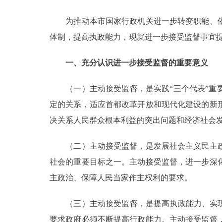
为推动本市国家行政机关进一步转变职能、依
决策公开
体制，提高执政能力，现就进一步接受监督事宜
政务服务
一、充分认识进一步接受监督的重要意义
个人服务
（一）主动接受监督，是实践“三个代表”重要
定的关系，适应首都改革开放和现代化建设的新
便民服务
决关系人民群众根本利益的突出问题和经济社会发
中介服务
（二）主动接受监督，是发展社会主义民主政
政民互动
社会的重要目标之一。主动接受监督，进一步深
主政治、保障人民当家作主权利的要求。
12345网上接诉即办
（三）主动接受监督，是提高执政能力、实现“
参与调查
要求政府必须不断提高行政能力。主动接受监督