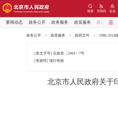
搜索
无障碍
登录
要闻动态
政务公开
政务服务
政策服务
政民互动
要闻动态
政务公开
>
政策服务
>
政府文件
>
1986-201
党中央精神
[发文字号]
京政发
〔2004〕
7号
北京要闻
[有效性]
现行有效
各区热点
北京市人民政府关于
政务公开
市领导
政策兑现