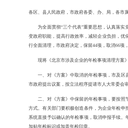
各区、县人民政府，市政府各委、办、局，各市
决策公开
为全面贯彻“三个代表”重要思想，认真落实党
政务服务
变政府职能，提高行政效率，减轻企业负担，优化
个人服务
行全面清理，市政府决定，保留44项，取消66项
现将《北京市涉及企业的年检事项清理方案》
便民服务
一、对《方案》中取消的年检事项，市及区县
中介服务
市政府提出议案，按立法程序提请市人大常委会
政民互动
二、对《方案》中保留的年检事项，要按照节
12345网上接诉即办
方式。有关部门要积极创造条件，为企业年检申
系统直接予以确认的年检事项，取消申报手续。
参与调查
加贴年检标识或加盖年检印章。