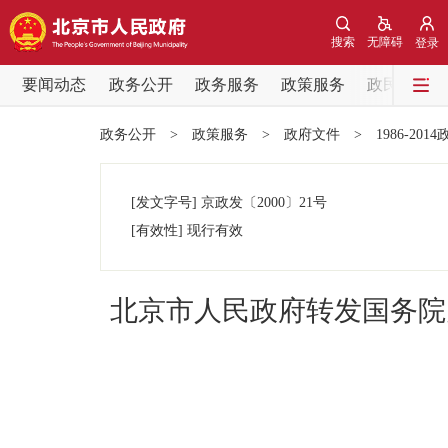
搜索
无障碍
登录
要闻动态
政务公开
政务服务
政策服务
政民互动
要闻动态
政务公开
>
政策服务
>
政府文件
>
1986-201
党中央精神
[发文字号]
京政发
〔2000〕
21号
北京要闻
[有效性]
现行有效
各区热点
北京市人民政府转发国务院
政务公开
市领导
政策兑现