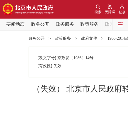
搜索
无障碍
登录
要闻动态
政务公开
政务服务
政策服务
政民互动
要闻动态
政务公开
>
政策服务
>
政府文件
>
1986-201
党中央精神
[发文字号]
京政发
〔1986〕
14号
北京要闻
[有效性]
失效
各区热点
（失效） 北京市人民政府
政务公开
市领导
政策兑现