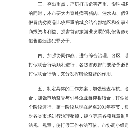
三、突出重点，严厉打击危害严重、影响极坏
走进北京
的同时，本市要大力查处病害猪肉、注水肉、假
假冒伪劣商品比较严重的城乡结合部地区和企事
北京概况
商投资者利益、损害首都旅游业发展的制假售假
假售假违法犯罪分子。
绿色北京
四、加强协同作战，进行综合治理。各区、县
多语种
打假联合行动顺利进行，各级财政部门要给予必
ENGLISH
打假联合行动，充分发挥舆论监督的作用。
DEUTSCH
五、制定具体的工作方案，加强检查考核。各区
合，加强市场监管与引导企业自律相结合，打假
ESPAÑOL
个阶段进行。第一阶段从现在起至2001年春节，集
对各类市场进行治理整顿，建立完善各项规章制
ITALIANO
法规、规章，使打假工作有法可依。市协调小组定