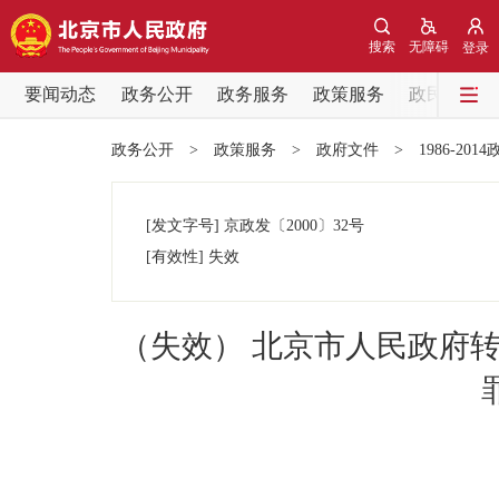
搜索
无障碍
登录
要闻动态
政务公开
政务服务
政策服务
政民互动
要闻动态
政务公开
>
政策服务
>
政府文件
>
1986-201
党中央精神
[发文字号]
京政发
〔2000〕
32号
北京要闻
[有效性]
失效
各区热点
（失效） 北京市人民政府
政务公开
市领导
政策兑现