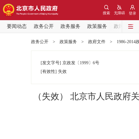
搜索
无障碍
登录
要闻动态
政务公开
政务服务
政策服务
政民互动
要闻动态
政务公开
>
政策服务
>
政府文件
>
1986-201
党中央精神
[发文字号]
京政发
〔1999〕
6号
北京要闻
[有效性]
失效
各区热点
（失效） 北京市人民政府
政务公开
市领导
政策兑现