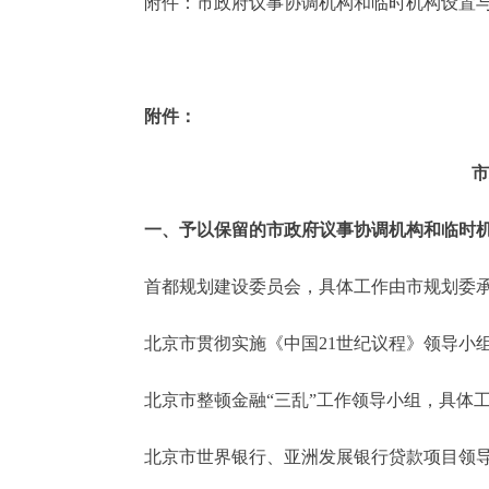
附件：市政府议事协调机构和临时机构设置与
走进北京
北京概况
附件：
绿色北京
市
多语种
一、予以保留的市政府议事协调机构和临时
ENGLISH
首都规划建设委员会，具体工作由市规划委
DEUTSCH
北京市贯彻实施《中国21世纪议程》领导小组
北京市整顿金融“三乱”工作领导小组，具体工
ESPAÑOL
北京市世界银行、亚洲发展银行贷款项目领导
ITALIANO