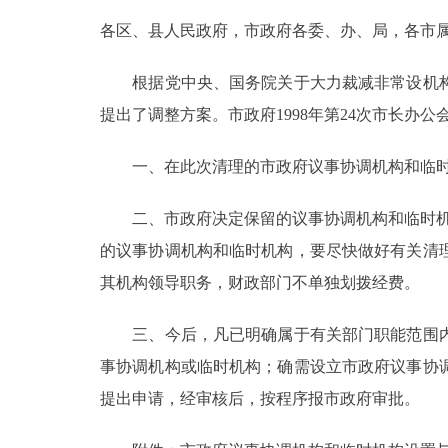
各区、县人民政府，市政府各委、办、局，各市
决策公开
根据党中央、国务院关于大力裁减非常设机构
政务服务
提出了调整方案。市政府1998年第24次市长
个人服务
一、在此次清理的市政府议事协调机构和临时机构
便民服务
二、市政府决定保留的议事协调机构和临时机构
的议事协调机构和临时机构，要尽快做好有关清
中介服务
其机构领导职务，财政部门不单独划拨经费。
政民互动
三、今后，凡已明确属于有关部门职能范围内
事协调机构或临时机构；确需设立市政府议事协
12345网上接诉即办
提出申请，经审核后，按程序报市政府审批。
参与调查