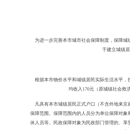
走进北京
北京概况
为进一步完善本市城市社会保障制度，保障城镇
绿色北京
于建立城镇居
多语种
ENGLISH
根据本市物价水平和城镇居民实际生活水平，按
均收入170元（原城镇社会
DEUTSCH
凡具有本市城镇居民正式户口（不含外地来京就
ESPAÑOL
保障范围。保障范围内的人员分为单位保障对象
休人员等。民政保障对象为民政部门管理的、享
ITALIANO