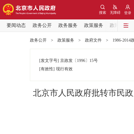
搜索
无障碍
登录
要闻动态
政务公开
政务服务
政策服务
政民互动
要闻动态
政务公开
>
政策服务
>
政府文件
>
1986-201
党中央精神
[发文字号]
京政发
〔1996〕
15号
北京要闻
[有效性]
现行有效
各区热点
北京市人民政府批转市民政
政务公开
市领导
政策兑现