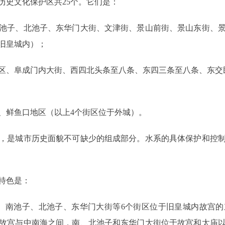
史文化保护区共25个。它们是：
子、北池子、东华门大街、文津街、景山前街、景山东街、景
旧皇城内）；
、阜成门内大街、西四北头条至八条、东四三条至八条、东交民
鲜鱼口地区（以上4个街区位于外城）。
是城市历史面貌不可缺少的组成部分。水系的具体保护和控制
特色是：
南池子、北池子、东华门大街等6个街区位于旧皇城内故宫的
故宫与中南海之间，南、北池子和东华门大街位于故宫和太庙