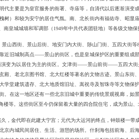
明代主要是为皇官服务的衙署、寺庙等，自清代以后逐渐演变
槐树）和较为安宁的居住气氛。南、北长街内有福佑寺、昭显
、南皇城城墙和军调部（1949年中共代表团驻地）等各级文物保
景山西街、景山后街、地安门内大街、陟山门街、五四大街等8
靠近旧城制高点――景山的街区，也是皇城保护区的重要组成
渐演变为以居住为主的街区。文津街――景山前街――五四大街
玄殿、老北京图书馆、北大红楼等著名的文物古迹。景山东街
大学堂建筑遗存、北大地质馆旧址、嵩祝寺及智珠寺等文物保
街。在这一地区还有一些北京旧城中重要的传统景观视廊，如
角楼等。这些街区至今仍保留着大量的四合院住宅，成为景山、北
久，金代即在此建大宁宫；元代为大运河的终点，钟鼓楼一带成
北京内城民间居住、生活、游憩的场所。什刹海包括前海、后