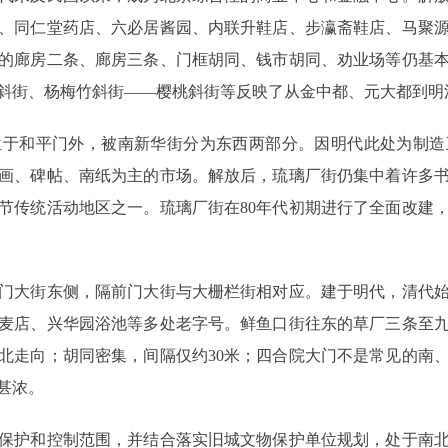
、同仁堂药店、六必居酱园、内联升鞋店、步瀛斋鞋店、马聚
的廊房二条、廊房三条、门框胡同、钱市胡同、劝业场等仍基
斜街、杨梅竹斜街――樱桃斜街等反映了从金中都、元大都到明
于和平门外，被南新华街分为东西两部分。因明代此处为制造
画、碑帖、南纸为主的市场。解放后，琉璃厂街仍集中着许多
节传统活动地区之一。琉璃厂街在80年代初期进行了全面改建
门大街东侧，隔前门大街与大栅栏街相对应。建于明代，清代始
麦店、兴华园浴池等多处老字号。鲜鱼口街往东的草厂三条至
北走向；胡同密集，间隔仅约30米；四合院大门不是常见的南
甚浓。
保护和控制范围，并结合落实旧城文物保护单位规划，处于南北