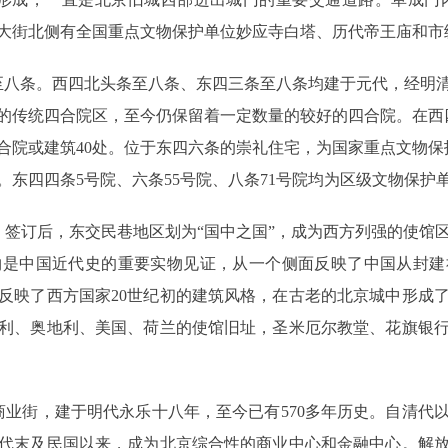
，在大街北侧有全国重点文物保护单位妙应寺白塔、历代帝王庙和
八条。西四北头条至八条、东四三条至八条均建于元代，经明清
的传统四合院区，至今仍保留着一定数量的较好的四合院。在西
合院或建筑40处。位于东四六条的崇礼住宅，为国家重点文物保
东四四条5号院、六条55号院、八条71号院均为区级文物保护
》签订后，东交民巷地区划为“国中之国”，成为西方列强的使馆
物是中国近代史的重要实物见证，从一个侧面反映了中国从封建
反映了西方国家20世纪初的建筑风格，在古老的北京城中形成
利、奥地利、美国、荷兰的使馆旧址，圣米厄尔教堂、花旗银
街，建于明代永乐十八年，至今已有570多年历史。自清代
代末及民国以来，成为北京综合性的商业中心和金融中心。解