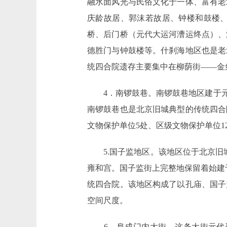
融水面风光与民俗文化于一体、富有老
庆龄故居、郭沫若故居、钟楼和鼓楼、
桥、后门桥（元代大运河漕运终点）、
德胜门与钟鼓楼等。什刹海地区也是老
统四合院遗存主要集中在柳荫街――金
4．南锣鼓巷。南锣鼓巷地区建于元代
南锣鼓巷也是北京旧城典型的传统四合
文物保护单位5处、区级文物保护单位1
5.国子监地区。该地区位于北京旧城
雍和宫。国子监街上完整地保留着始建
统四合院。该地区构成了以孔庙、国子
空间尺度。
6．阜成门内大街。这条大街元代形