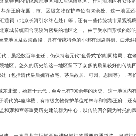
北京特色的传统风景地区和民居保留地区。什刹海地区有众多
恭亲王府花园，市、区级文物保护单位有30余处。这一地区
汇通祠（北京长河引水终点处）等，还有一些传统城市景观视
北京城传统四合院较为密集的地区之一。由于受水面形状的影
丝套地区及西海西段，具有传统特色的小街有烟袋斜街、白米斜
，虽经数百年变迁，仍保持着元代“鱼骨式”的胡同格局，在
院地区。悠久的历史给这一地区留下了众多的质量较好的传统
2处（包括清代皇后婉容故宅、茅盾故居、可园、恩园等），有价
东北部，始建于元代，至今已有700余年的历史。这一地区内
于明代的4座牌楼，有市级文物保护单位柏林寺和循郡王府，还
监和雍和宫等重要历史建筑群为中心，以传统四合院为衬托的
成，一直是北京旧城西部进出城门的重要交通道路。阜成门内大