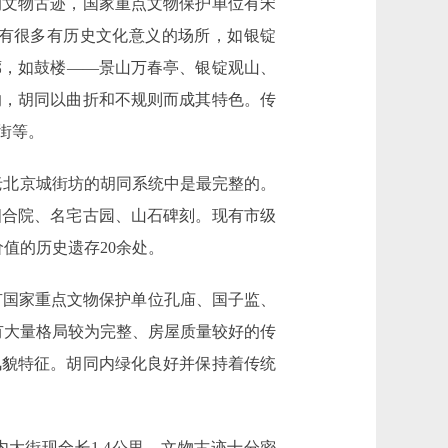
的文物古迹，国家重点文物保护单位有宋
还有很多有历史文化意义的场所，如银锭
廊，如鼓楼――景山万春亭、银锭观山、
响，胡同以曲折和不规则而成其特色。传
街等。
老北京城街坊的胡同系统中是最完整的。
四合院、名宅古园、山石碑刻。现有市级
值的历史遗存20余处。
有国家重点文物保护单位孔庙、国子监、
有大量格局较为完整、房屋质量较好的传
风貌特征。胡同内绿化良好并保持着传统
街现全长1.4公里，文物古迹十分密