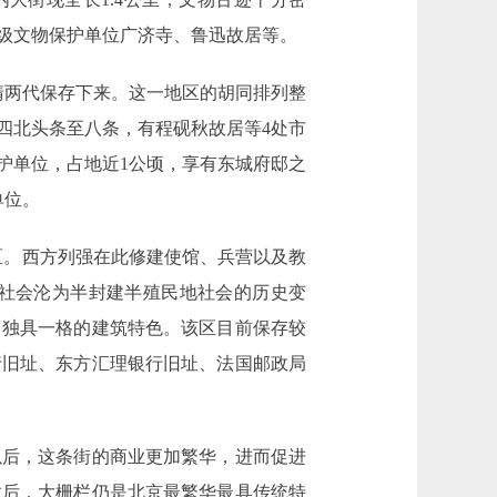
市级文物保护单位广济寺、鲁迅故居等。
两代保存下来。这一地区的胡同排列整
四北头条至八条，有程砚秋故居等4处市
护单位，占地近1公顷，享有东城府邸之
单位。
区。西方列强在此修建使馆、兵营以及教
社会沦为半封建半殖民地社会的历史变
了独具一格的建筑特色。该区目前保存较
行旧址、东方汇理银行旧址、法国邮政局
以后，这条街的商业更加繁华，进而促进
放后，大栅栏仍是北京最繁华最具传统特